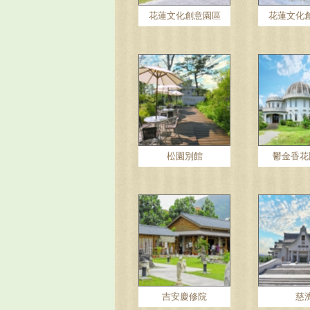
花蓮文化創意園區
花蓮文化
松園別館
鬱金香花
吉安慶修院
慈