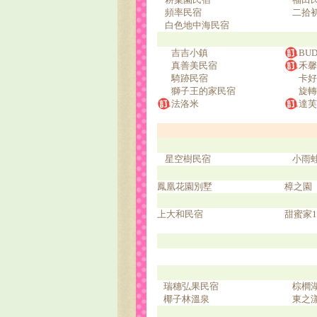
頻率民宿
二拾
白色地中海民宿
吉吉小鎮
BU
真善美民宿
禾馨
騎跡民宿
卡好
獅子王的家民宿
旋轉
法洛米
達芙
星空樹民宿
小雨
鳳凰花園別墅
樟之園
上大和民宿
甜蜜家1
瑞穗弘果民宿
棕櫚
椰子林溫泉
東之