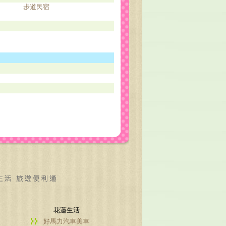
步道民宿
花蓮生活
好馬力汽車美車