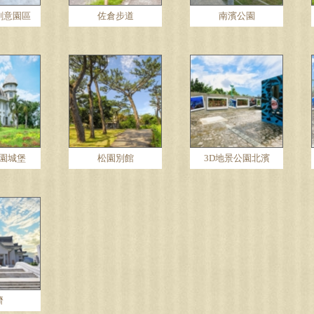
創意園區
佐倉步道
南濱公園
園城堡
松園別館
3D地景公園北濱
濟