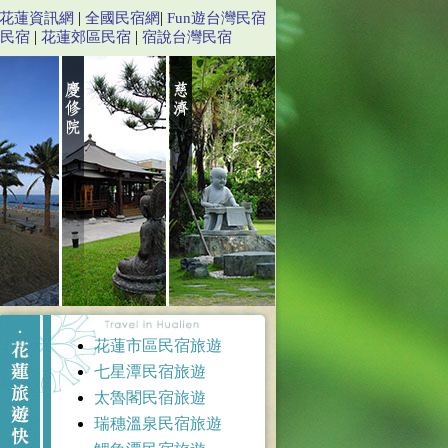
|
|
花蓮資訊網
全國民宿網
Fun遊台灣民宿
|
|
民宿
花蓮郊區民宿
宿說台灣民宿
型演唱會舞台規格，廣邀國際性巨星與知名歌手登台演出。「只要一張到花蓮的
花蓮市區民宿旅遊
七星潭民宿旅遊
太魯閣民宿旅遊
瑞穗溫泉民宿旅遊