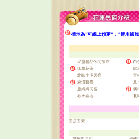
標示為"可線上預定"，"使用國
采盈精品休閒旅館
白
印象花蓮
歐
北歐小宅民宿
青
森活藝宿
且
施媽媽民宿
楓
歡天喜地
北
吾居吾素
耕菓園民宿
福田