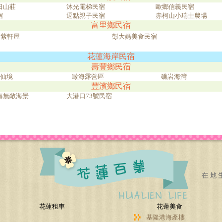
日山莊
沐光電梯民宿
歐鄉信義民宿
宿
逗點親子民宿
赤柯山小瑞士農場
富里鄉民宿
紫軒屋
彭大媽美食民宿
花蓮海岸民宿
壽豐鄉民宿
仙境
瞰海露營區
礁岩海灣
豐濱鄉民宿
海無敵海景
大港口73號民宿
花蓮租車
花蓮美食
基隆港海產樓