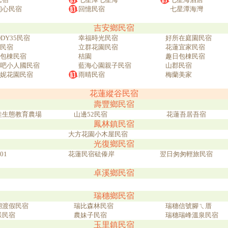
初心民宿
回憶民宿
七星潭海灣
吉安鄉民宿
DDY35民宿
幸福時光民宿
好所在庭園民宿
民宿
立群花園民宿
花蓮宜家民宿
包棟民宿
桔園
趣日包棟民宿
吧小人國民宿
藍海心園親子民宿
山郡民宿
妮花園民宿
雨晴民宿
梅蘭美家
花蓮縱谷民宿
壽豐鄉民宿
蛙生態教育農場
山邊52民宿
花蓮吾居吾宿
鳳林鎮民宿
大方花園小木屋民宿
光復鄉民宿
01
花蓮民宿砝傣岸
翌日匆匆輕旅民宿
卓溪鄉民宿
瑞穗鄉民宿
湖渡假民宿
瑞比森林民宿
瑞穗信號腳ㄟ厝
漾民宿
農妹子民宿
瑞穗瑞峰溫泉民宿
玉里鎮民宿