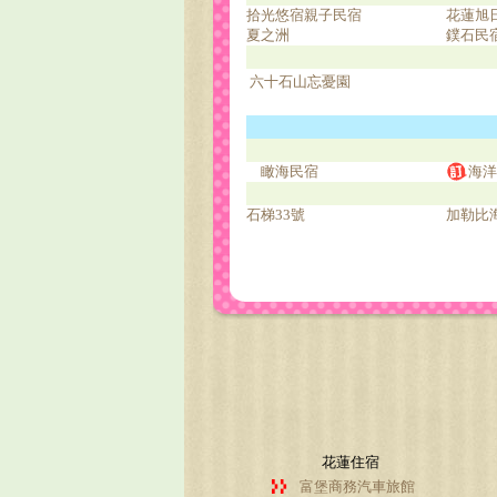
拾光悠宿親子民宿
花蓮旭
夏之洲
鏷石民
六十石山忘憂園
瞰海民宿
海洋
石梯33號
加勒比
花蓮住宿
富堡商務汽車旅館