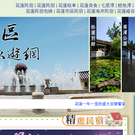
海岸民宿,花蓮住宿,花蓮民宿,花蓮旅遊,花蓮飯店,賞鯨,泛舟。
|
|
|
|
|
|
花蓮民宿
花蓮民宿
花蓮租車
花蓮美食
七星潭
鯉魚潭
|
|
|
花蓮民宿包棟
花蓮市區民宿
花蓮海岸民宿
花蓮縱谷
花蓮一年一度的盛大音樂饗宴，歷年以大