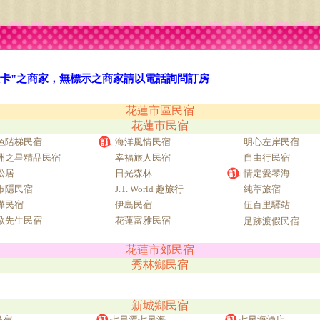
旅卡"之商家，無標示之商家請以電話詢問訂房
花蓮市區民宿
花蓮市民宿
色階梯民宿
海洋風情民宿
明心左岸民宿
洲之星精品民宿
幸福旅人民宿
自由行民宿
松居
日光森林
情定愛琴海
市隱民宿
J.T. World 趣旅行
純萃旅宿
樺民宿
伊島民宿
伍百里驛站
歐先生民宿
花蓮富雅民宿
足跡渡假民宿
花蓮市郊民宿
秀林鄉民宿
新城鄉民宿
民宿
七星潭七星海
七星海酒店