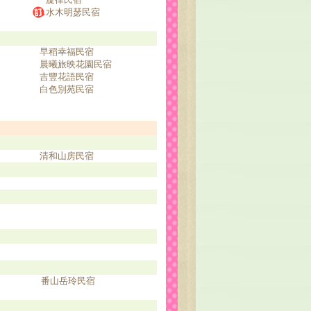
水木明瑟民宿
早稻幸福民宿
晨曦旅映花園民宿
吉豐花語民宿
白色別苑民宿
清和山房民宿
番山岳玲民宿