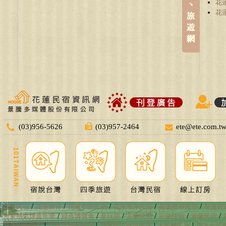
花
花
(03)956-5626
(03)957-2464
ete@ete.com.t
/
/
/
/
/
花蓮民宿
花蓮旅遊
花蓮市區民宿
花蓮海岸民宿
花蓮縱谷民宿
花蓮郊
/
/
/
/
/
/
台東熱氣球嘉年華
綠色博覽會
童玩節
宜蘭民宿
宜蘭住宿
宜蘭民宿
|
|
|
|
花蓮寵物民宿
花蓮背包客民宿
花蓮親子旅遊民宿
太魯閣民宿
花蓮七星