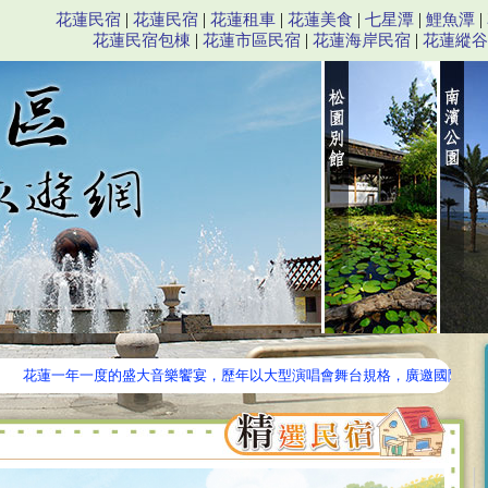
海岸民宿,花蓮住宿,花蓮民宿,花蓮旅遊,花蓮飯店,賞鯨,泛舟。
|
|
|
|
|
|
花蓮民宿
花蓮民宿
花蓮租車
花蓮美食
七星潭
鯉魚潭
|
|
|
花蓮民宿包棟
花蓮市區民宿
花蓮海岸民宿
花蓮縱谷
蓮一年一度的盛大音樂饗宴，歷年以大型演唱會舞台規格，廣邀國際性巨星與知