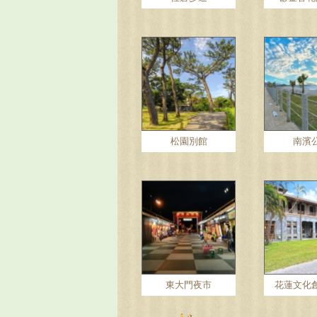
松園別館
南濱
東大門夜市
花蓮文化