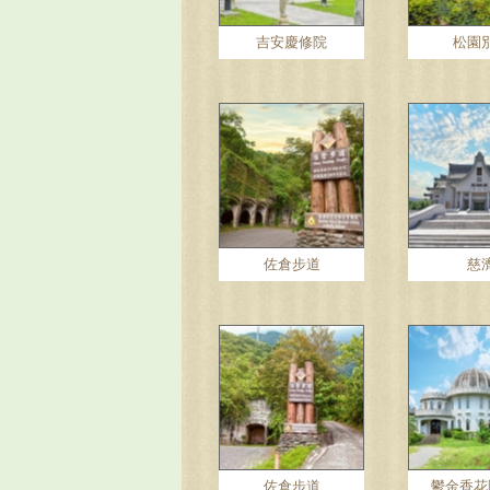
吉安慶修院
松園
佐倉步道
慈
佐倉步道
鬱金香花