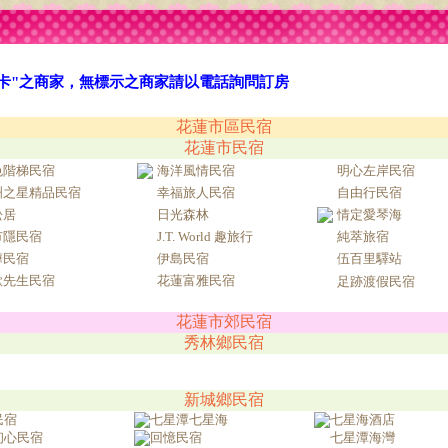
旅卡"之商家，無標示之商家請以電話詢問訂房
花蓮市區民宿
花蓮市民宿
色階梯民宿
海洋風情民宿
明心左岸民宿
洲之星精品民宿
幸福旅人民宿
自由行民宿
松居
日光森林
情定愛琴海
市隱民宿
J.T. World 趣旅行
純萃旅宿
樺民宿
伊島民宿
伍百里驛站
歐先生民宿
花蓮富雅民宿
足跡渡假民宿
花蓮市郊民宿
秀林鄉民宿
新城鄉民宿
民宿
七星潭七星海
七星海酒店
初心民宿
回憶民宿
七星潭海灣