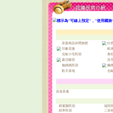
標示為"可線上預定"，"使用國
采盈精品休閒旅館
白
印象花蓮
歐
北歐小宅民宿
青
森活藝宿
且
施媽媽民宿
楓
歡天喜地
北
吾居吾素
耕菓園民宿
福田
頻率民宿
二拾