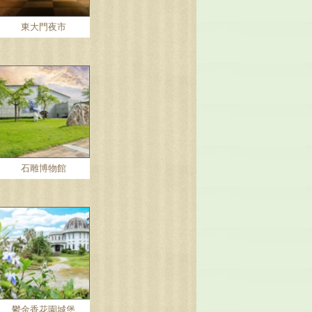
東大門夜市
石雕博物館
鬱金香花園城堡