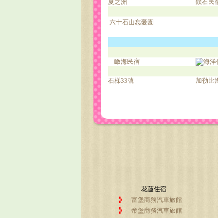
夏之洲
鏷石民
六十石山忘憂園
瞰海民宿
海洋
石梯33號
加勒比
花蓮住宿
富堡商務汽車旅館
帝堡商務汽車旅館