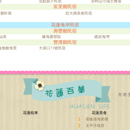
宿
逗點親子民宿
赤柯山小瑞士農場
富里鄉民宿
紫軒屋
彭大媽美食民宿
花蓮海岸民宿
壽豐鄉民宿
仙境
瞰海露營區
礁岩海灣
豐濱鄉民宿
海無敵海景
大港口73號民宿
花蓮租車
花蓮美食
基隆港海產樓
太平洋食府