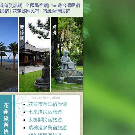
|
|
花蓮資訊網
全國民宿網
Fun遊台灣民宿
|
|
民宿
花蓮郊區民宿
宿說台灣民宿
名歌手登台演出。「只要一張到花蓮的車票，等同直通台北小巨蛋演唱會門票
花蓮市區民宿旅遊
七星潭民宿旅遊
太魯閣民宿旅遊
瑞穗溫泉民宿旅遊