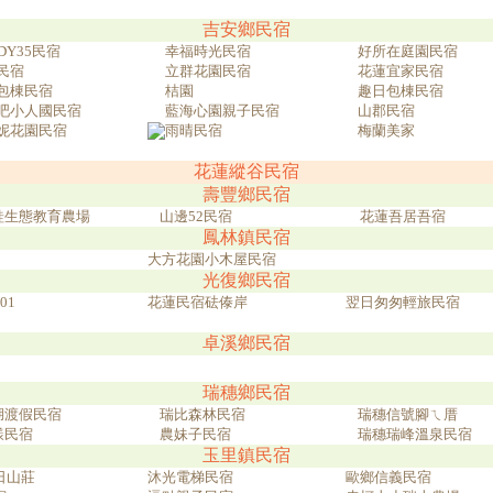
吉安鄉民宿
DY35民宿
幸福時光民宿
好所在庭園民宿
民宿
立群花園民宿
花蓮宜家民宿
包棟民宿
桔園
趣日包棟民宿
吧小人國民宿
藍海心園親子民宿
山郡民宿
妮花園民宿
雨晴民宿
梅蘭美家
花蓮縱谷民宿
壽豐鄉民宿
蛙生態教育農場
山邊52民宿
花蓮吾居吾宿
鳳林鎮民宿
大方花園小木屋民宿
光復鄉民宿
01
花蓮民宿砝傣岸
翌日匆匆輕旅民宿
卓溪鄉民宿
瑞穗鄉民宿
湖渡假民宿
瑞比森林民宿
瑞穗信號腳ㄟ厝
漾民宿
農妹子民宿
瑞穗瑞峰溫泉民宿
玉里鎮民宿
日山莊
沐光電梯民宿
歐鄉信義民宿