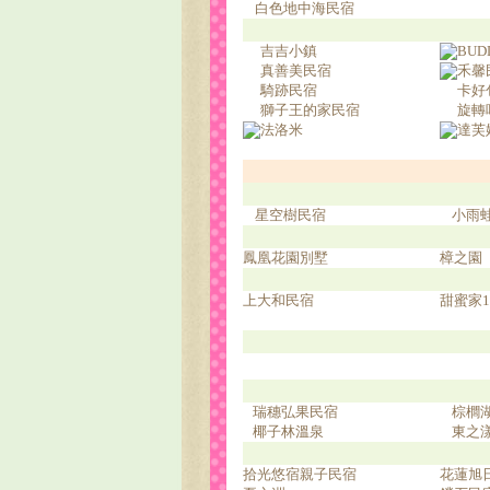
白色地中海民宿
吉吉小鎮
BUD
真善美民宿
禾馨
騎跡民宿
卡好
獅子王的家民宿
旋轉
法洛米
達芙
星空樹民宿
小雨
鳳凰花園別墅
樟之園
上大和民宿
甜蜜家1
瑞穗弘果民宿
棕櫚
椰子林溫泉
東之
拾光悠宿親子民宿
花蓮旭