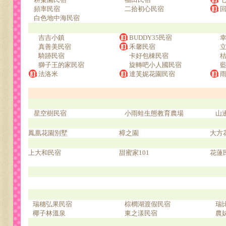
頻率民宿
二拾初心民宿
白色地中海民宿
吉吉小鎮
BUDDY35民宿
真善美民宿
禾馨民宿
騎跡民宿
卡好包棟民宿
獅子王的家民宿
旋轉吧小人國民宿
法洛米
達芙妮花園民宿
星空樹民宿
小雨蛙生態教育農場
山
鳳凰花園別墅
樟之園
大方
上大和民宿
甜蜜家101
花蓮
瑞穗弘果民宿
棕櫚湖渡假民宿
瑞
椰子林溫泉
東之漾民宿
農