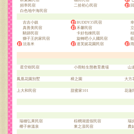
頻率民宿
二拾初心民宿
白色地中海民宿
吉吉小鎮
BUDDY35民宿
真善美民宿
禾馨民宿
騎跡民宿
卡好包棟民宿
獅子王的家民宿
旋轉吧小人國民宿
法洛米
達芙妮花園民宿
星空樹民宿
小雨蛙生態教育農場
山
鳳凰花園別墅
樟之園
大方
上大和民宿
甜蜜家101
花蓮
瑞穗弘果民宿
棕櫚湖渡假民宿
瑞
椰子林溫泉
東之漾民宿
農