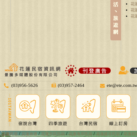
花
花
花
(03)956-5626
(03)957-2464
ete@ete.com.t
/
/
/
/
/
花蓮民宿
花蓮旅遊
花蓮市區民宿
花蓮海岸民宿
花蓮縱谷民宿
花蓮郊