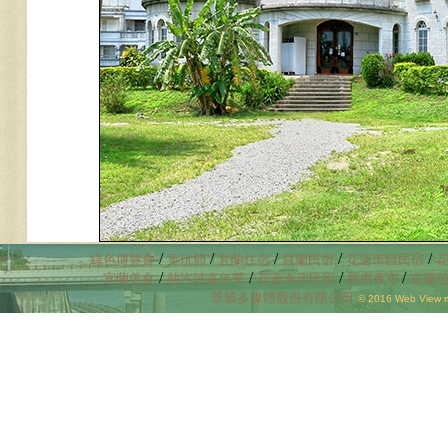
/
/
/
/
/
綠色博覽會
童玩節
宜蘭住宿
宜蘭民宿
花蓮市區民宿
/
/
/
/
宜蘭美食
熱汽球嘉年華
花蓮海岸民宿
羅東夜市
宜蘭
景騰多媒體股份有限公司
© 2016 Web View mu