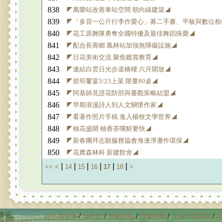
838
◤萬榮站改善車站空間 朝向綠建築◢
839
◤「多背一公斤行李作愛心」募二手書、平板與數位相
840
◤花工原舞隊勇奪全國特優及最佳舞蹈殊榮◢
841
◤配合長壽鄉 鳳林站加強無障礙設施◢
842
◤日花美術交流 聚焦鑑賞教育◢
843
◤連結白雲日光步道橋樑 六月開放◢
844
◤箭筍饗宴3/23上菜 限量80桌◢
845
◤阿基師見證花防部與臺觀策略結盟◢
846
◤早期浪漫詩人到人文關懷作家◢
847
◤看著作照片手稿 進入楊牧文學世界◢
848
◤柚花盛開 柚香茶嚐鮮要快◢
849
◤新春團拜志願服務協會海邊淨灘作環保◢
850
◤花農森林科 新建館舍◢
|
|
|
|
|
|
<<
<
14
15
16
17
18
>
/
/
/
/
/
綠色博覽會
童玩節
宜蘭住宿
宜蘭民宿
花蓮市區民宿