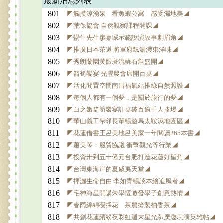
最新消息列表
801
◤觸摸涼湧泉 看魚蝦公寓 感受濕地美◢
802
◤荒保協會 自然觀察課程開課◢
803
◤蠻牛先生廖嘉琛示範說演故事劇眉角◢
804
◤推廣日本茶道 將軍府飄濃濃東洋味◢
805
◤秀朗蘭園黃眼斑流蘇石斛盛開◢
806
◤箭筍饗宴 光豐農會席開百桌◢
807
◤活化閒置空間南昌福氣站推綠自然照護◢
808
◤每個人都有一個夢，是關於旅行的夢◢
809
◤白之嫩箭筍饗宴訂桌破百逾千人捧場◢
810
◤華山義工帶領長輩暢遊馬太鞍濕地園區◢
811
◤花蓮借書王呂美地呂美家一年閱讀265本書◢
812
◤蕭美琴：服貿協議 衝擊觀光等行業◢
813
◤投資卅到五十億元台肥打造花蓮好望角◢
814
◤台灣東海岸的夏威夷天堂◢
815
◤揮灑生命自由 李如青暢談本繪追風者◢
816
◤宅神海星開講朱學恆激發學子創意熱情◢
817
◤春雨綿綿礙採花 茶農搶製柚香茶◢
818
◤共創花蓮繽紛夜彩虹週末星光趴廣邀表演英雄帖◢