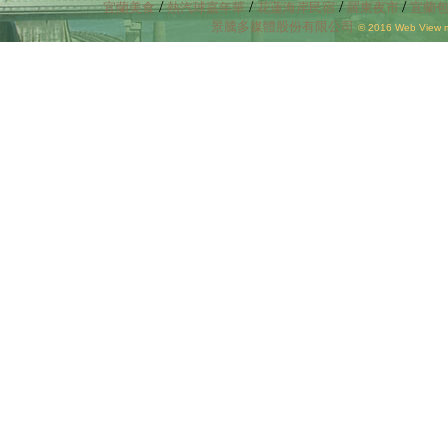
/
/
/
/
宜蘭美食
熱汽球嘉年華
花蓮海岸民宿
羅東夜市
宜蘭
景騰多媒體股份有限公司
© 2016 Web View mu