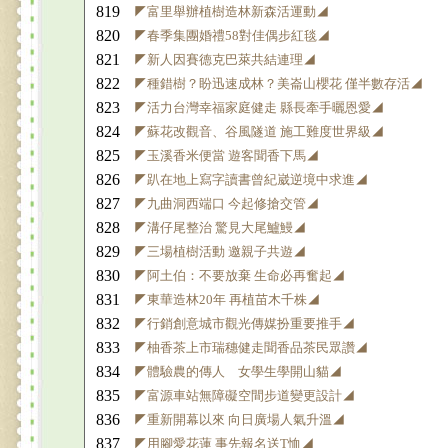
819
◤富里舉辦植樹造林新森活運動◢
820
◤春季集團婚禮58對佳偶步紅毯◢
821
◤新人因賽德克巴萊共結連理◢
822
◤種錯樹？盼迅速成林？美崙山櫻花 僅半數存活◢
823
◤活力台灣幸福家庭健走 縣長牽手曬恩愛◢
824
◤蘇花改觀音、谷風隧道 施工難度世界級◢
825
◤玉溪香米便當 遊客聞香下馬◢
826
◤趴在地上寫字讀書曾紀崴逆境中求進◢
827
◤九曲洞西端口 今起修搶交管◢
828
◤溝仔尾整治 驚見大尾鱸鰻◢
829
◤三場植樹活動 邀親子共遊◢
830
◤阿土伯：不要放棄 生命必再奮起◢
831
◤東華造林20年 再植苗木千株◢
832
◤行銷創意城市觀光傳媒扮重要推手◢
833
◤柚香茶上市瑞穗健走聞香品茶民眾讚◢
834
◤體驗農的傳人 女學生學開山貓◢
835
◤富源車站無障礙空間步道變更設計◢
836
◤重新開幕以來 向日廣場人氣升溫◢
837
◤用腳愛花蓮 事先報名送T恤◢