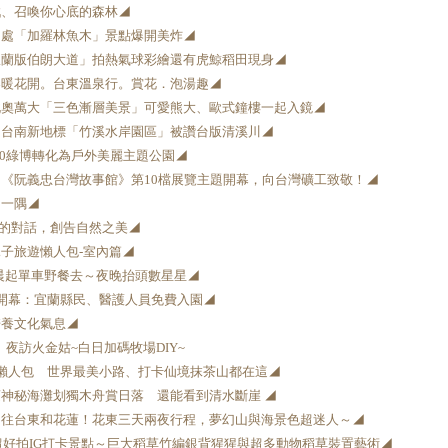
戲、召喚你心底的森林◢
２處「加羅林魚木」景點爆開美炸◢
宜蘭版伯朗大道」拍熱氣球彩繪還有虎鯨稻田現身◢
春暖花開。台東溫泉行。賞花．泡湯趣◢
北奧萬大「三色漸層美景」可愛熊大、歐式鐘樓一起入鏡◢
！台南新地標「竹溪水岸園區」被讚台版清溪川◢
20綠博轉化為戶外美麗主題公園◢
《阮義忠台灣故事館》第10檔展覽主題開幕，向台灣礦工致敬！◢
」一隅◢
影的對話，創告自然之美◢
親子旅遊懶人包-室內篇◢
】晨起單車野餐去～夜晚抬頭數星星◢
開幕：宜蘭縣民、醫護人員免費入園◢
培養文化氣息◢
 夜訪火金姑~白日加碼牧場DIY~
懶人包 世界最美小路、打卡仙境抹茶山都在這◢
神秘海灘划獨木舟賞日落 還能看到清水斷崖 ◢
開往台東和花蓮！花東三天兩夜行程，夢幻山與海景色超迷人～◢
】超好拍IG打卡景點～巨大稻草竹編銀背猩猩與超多動物稻草裝置藝術◢