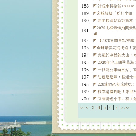
188
◤ 計程車博物館TAXI
189
◤宮崎駿級「粉紅小鎮」
190
◤ 走出捷運站就能賞櫻
◤2020北橫最佳拍照景
191
◢
192
◤ 【2020宜蘭景點推薦
193
◤全球最美花海街道！花
194
◤ 美麗與冷酷的大山：
195
◤ 2020年池上四季
196
◤ 一條龍公車玩五結、
197
◤ 防疫透透氣！精選北
198
◤ 228連假來去花蓮
199
◤ 根本是國外吧！東部2
200
◤ 宜蘭特色小學～有大
|
|
|
|
|
|
<<
<
3
4
5
6
7
>
>>