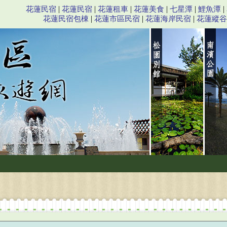
|
|
|
|
|
|
花蓮民宿
花蓮民宿
花蓮租車
花蓮美食
七星潭
鯉魚潭
|
|
|
花蓮民宿包棟
花蓮市區民宿
花蓮海岸民宿
花蓮縱谷