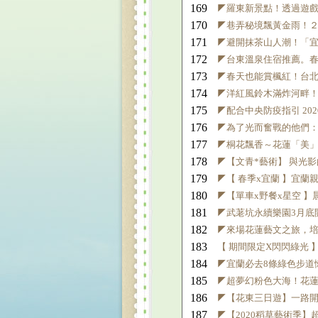
169
◤羅東新景點！透過遊
170
◤巷弄秘境飄黃金雨！
171
◤避開抹茶山人潮！「
172
◤台東溫泉住宿推薦。
173
◤春天也能賞楓紅！台
174
◤洋紅風鈴木滿炸河畔
175
◤配合中央防疫指引 20
176
◤為了光而奮戰的他們：
177
◤桐花飄香～花蓮「美
178
◤【文青*藝術】 與光
179
◤【 春季x宜蘭 】宜蘭
180
◤【單車x野餐x星空 
181
◤武荖坑永續樂園3月底
182
◤來場花蓮藝文之旅，
183
【 期間限定X閃閃綠光 】
184
◤宜蘭必去8條綠色步道
185
◤超夢幻粉色大海！花蓮
186
◤【花東三日遊】一路
187
◤【2020稻草藝術季