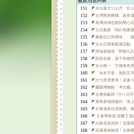
最新消息列表
151
◤全台最大55公尺「巨
152
◤台灣黑熊鞦韆、超長溜
153
◤免飛澎湖也能拍雙心
154
◤台北最新「純白色建
155
◤兼顧生計與環境，「循
156
◤全台日環食觀測活動、
157
◤濱海新秘境「野柳九孔
158
◤防疫在家，孩子快被
159
◤全台唯一「方塊海奇
160
◤「仙女手套」妝點五
161
◤比七星潭更美！花蓮
162
◤蘭陽博物館「考古廳」
163
◤台東熱氣球 7月11日
164
◤屏東新地標被封「海
165
◤台東溫泉住宿推薦。
166
◤【 春季旅遊-宜蘭 】
167
◤出蘇花改就到！花蓮新
168
◤花蓮賞海秘境！太魯閣