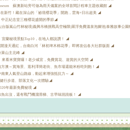
 Museum 蘇澳新站旁可做為雨天備案的全球首間計程車主題收藏館 ◢
在新竹！藏在深山的「祕境櫻花季」開跑，雲海+日出超美 ◢
！中正紀念堂三種櫻花盛開的季節◢
點|台版嵐山竹林秘境|義興吊橋挑戰高空極限|羅浮免費溫泉泡腳池|泰雅故事公
】宜蘭秘境景點Top10，在地人都說讚！ ◢
開漫天通紅，台南白河「林初埤木棉花季」即將攻佔各大社群版面 ◢
奇萊山主北峰 ◢
花海！來看米寶寶囉！老少咸宜，免費賞花、遊賞的大空間 ◢
南方澳～賞海景、逛利澤簡老街、魚市場還能米粉吃到飽！◢
中南東人氣登山路線，動起來增強抵抗力～ ◢
玩！健行步道、部落文化一次體驗◢
020年最新免費秘境 ◢
鯨魚出沒，還有戰鬥機溜滑梯、古早味蹺蹺板！ ◢