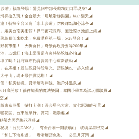
人沙雕」福隆登場！驚見阿中部長戴粉紅口罩現身?◢
滑梯搶先玩！全台最大「堤坡滑梯樂園」high翻天◢
石滬！特搜全台３處「水上步道」防疫踩點湖心涼亭◢
築」媲美台南美術館！拱門窗花長廊、無邊際水池超上鏡◢
著鳥腳印來吃米」免費講座第一場，5/28登台！◢
野餐市集！「天狗食日」奇景再現身要等200年◢
池」IG爆紅！海上樂園還有奇特駱駝峰必拍◢
悶壞了嗎？縣府宣布托育資源中心重新啟動◢
景」在馬祖！最佳觀賞時段曝光、藍眼淚也一起入鏡◢
月太平山，現正最佳賞花期！◢
３個「私房秘境」賞漸層海岸線、泡戶外溫泉◢
6月底開放！徜徉知識的魔法樂園，邀國小學童為試玩體驗員◢
升空◢
上版東京巨蛋」掀打卡潮！漫步星光大道、賞七彩湖畔夜景◢
春暖花開。台東溫泉行。賞花．泡湯趣◢
點點螢光照亮梅花湖畔◢
秘境「台泥DAKA」 有全台唯一開放礦山、玻璃屋星巴克◢
「和仁下海步道」 看漸層藍色海、一公里月牙灣 ◢