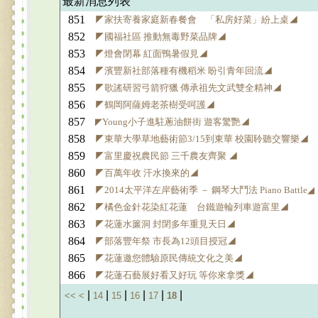
最新消息列表
851
◤家扶寄養家庭新春餐會 「私房好菜」紛上桌◢
852
◤國福社區 推動無毒野菜品牌◢
853
◤燈會閉幕 紅面鴨暑假見◢
854
◤濱豐新社部落種有機稻米 盼引青年回流◢
855
◤歌謠研習弓箭狩獵 傳承祖先文武雙全精神◢
856
◤鶴岡阿薩姆老茶樹受呵護◢
857
◤Young小子進駐蔥油餅街 遊客驚艷◢
858
◤東華大學草地藝術節3/15到東華 校園聆聽交響樂◢
859
◤富里慶祝農民節 三千農友齊聚 ◢
860
◤百萬年收 汗水換來的◢
861
◤2014太平洋左岸藝術季 － 鋼琴大鬥法 Piano Battle◢
862
◤橘色金針花染紅花蓮 台鐵遊輪列車遊富里◢
863
◤花蓮水簾洞 封閉多年重見天日◢
864
◤部落豐年祭 市長為12頭目授冠◢
865
◤花蓮邀您體驗原民傳統文化之美◢
866
◤花蓮石藝展好看又好玩 等你來拿獎◢
|
|
|
|
|
|
<<
<
14
15
16
17
18