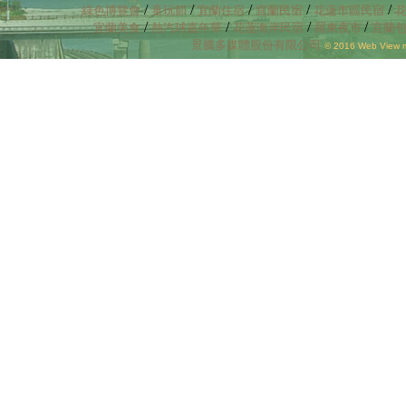
/
/
/
/
/
綠色博覽會
童玩節
宜蘭住宿
宜蘭民宿
花蓮市區民宿
/
/
/
/
宜蘭美食
熱汽球嘉年華
花蓮海岸民宿
羅東夜市
宜蘭
景騰多媒體股份有限公司
© 2016 Web View mu